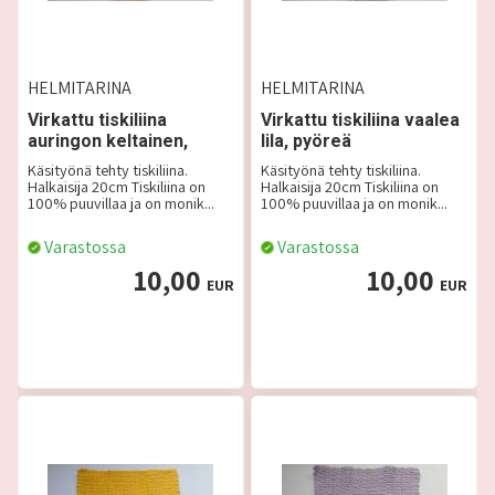
HELMITARINA
HELMITARINA
Virkattu tiskiliina
Virkattu tiskiliina vaalea
auringon keltainen,
lila, pyöreä
pyöreä
Käsityönä tehty tiskiliina.
Käsityönä tehty tiskiliina.
Halkaisija 20cm Tiskiliina on
Halkaisija 20cm Tiskiliina on
100% puuvillaa ja on monik...
100% puuvillaa ja on monik...
Varastossa
Varastossa
10,00
10,00
EUR
EUR