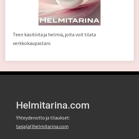
Teen käsitöitä ja helmiä, joita voit tilata
verkkokaupastani.
Helmitarina.com
Yhteydenotto ja tilaukset:
tarja(at)helmitarina.com