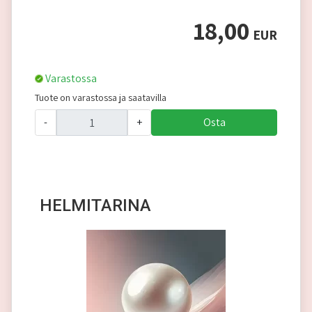
18,00
EUR
Varastossa
Tuote on varastossa ja saatavilla
-
+
Osta
HELMITARINA